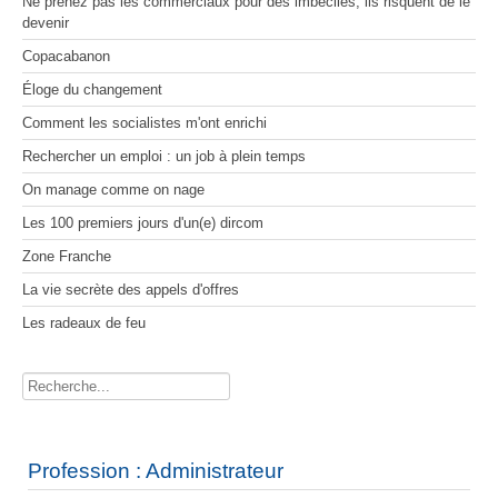
Ne prenez pas les commerciaux pour des imbéciles, ils risquent de le
MOSAÏQUES (de corps et d’âmes) I
Voyage gastronomique en littérature
On manage comme on nage
devenir
Les 100 premiers jours d'un(e) dircom
MOSAÏQUES (de corps et d’âmes) II
À bicyclette
MOSAÏQUES (de corps et d’âmes) III
Le Crépuscule des Bureaucrates
Zone Franche
Copacabanon
La vie secrète des appels d'offres
Les lacets d'une vie
Entreprise & Bien Commun
Les radeaux de feu
Éloge du changement
Halte à Hippocrate
Comment les socialistes m'ont enrichi
Profession Salaud
Histoire de Saint-Pierre-du-Bosguérard
Rechercher un emploi : un job à plein temps
2017 Le réveil citoyen
On manage comme on nage
Pour en finir avec le conflit des sexes
Dessine-moi un désert
Les 100 premiers jours d'un(e) dircom
Zone Franche
La vie secrète des appels d'offres
Les radeaux de feu
Rechercher
Profession : Administrateur