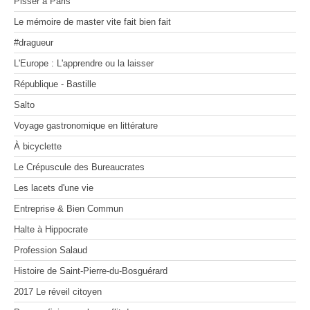
Pisser à Paris
MOSAÏQUES (de corps et d’âmes) I
Voyage gastronomique en littérature
On manage comme on nage
Les 100 premiers jours d'un(e) dircom
MOSAÏQUES (de corps et d’âmes) II
À bicyclette
Le mémoire de master vite fait bien fait
MOSAÏQUES (de corps et d’âmes) III
Le Crépuscule des Bureaucrates
Zone Franche
La vie secrète des appels d'offres
Les lacets d'une vie
#dragueur
Entreprise & Bien Commun
Les radeaux de feu
L'Europe : L'apprendre ou la laisser
Halte à Hippocrate
Profession Salaud
République - Bastille
Histoire de Saint-Pierre-du-Bosguérard
Salto
2017 Le réveil citoyen
Pour en finir avec le conflit des sexes
Voyage gastronomique en littérature
Dessine-moi un désert
À bicyclette
Le Crépuscule des Bureaucrates
Les lacets d'une vie
Entreprise & Bien Commun
Halte à Hippocrate
Profession Salaud
Histoire de Saint-Pierre-du-Bosguérard
2017 Le réveil citoyen