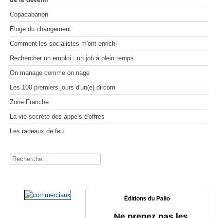
MOSAÏQUES (de corps et d’âmes) I
Voyage gastronomique en littérature
On manage comme on nage
Les 100 premiers jours d'un(e) dircom
MOSAÏQUES (de corps et d’âmes) II
À bicyclette
Copacabanon
MOSAÏQUES (de corps et d’âmes) III
Le Crépuscule des Bureaucrates
Zone Franche
La vie secrète des appels d'offres
Les lacets d'une vie
Éloge du changement
Entreprise & Bien Commun
Les radeaux de feu
Comment les socialistes m'ont enrichi
Halte à Hippocrate
Profession Salaud
Rechercher un emploi : un job à plein temps
Histoire de Saint-Pierre-du-Bosguérard
On manage comme on nage
2017 Le réveil citoyen
Pour en finir avec le conflit des sexes
Les 100 premiers jours d'un(e) dircom
Dessine-moi un désert
Zone Franche
La vie secrète des appels d'offres
Les radeaux de feu
Rechercher
Éditions du Palio
Ne prenez pas les