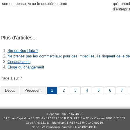
son entreprise, voici le deuxième tome.
qu’il entr
d’entrepri
Plus d'articles...
Big ou Bug Data ?
Ne prenez pas les commerciaux pour des imbéciles, ils risquent de le de
Copacabanon
Éloge du changement
Page 1 sur 7
Début
Précédent
1
2
3
4
5
6
7
Téléphone : 06 07 67 46 00
SARL au Capital de 16 224 € - 492 649 140 R.C.S. PARIS – N° de Gestion 2006 B 21653
Code APE 221 E – Identifiant SIRET 492 649 140 00026
N° de TVA intracommunautaire FR 45492649140