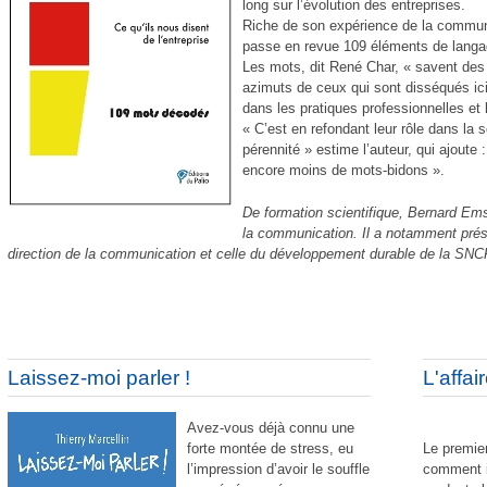
long sur l’évolution des entreprises.
Com
Riche de son expérience de la commu
Pour un
passe en revue 109 éléments de langag
Les mots, dit René Char, « savent des
azimuts de ceux qui sont disséqués i
dans les pratiques professionnelles et 
« C’est en refondant leur rôle dans la 
pérennité » estime l’auteur, qui ajoute
encore moins de mots-bidons ».
De formation scientifique, Bernard Ems
la communication. Il a notamment prés
direction de la communication et celle du développement durable de la SNC
Les tri
Af
L’in
Ne prenez pas les commerc
Laissez-moi parler !
L'affai
Avez-vous déjà connu une
forte montée de stress, eu
Le premie
l’impression d’avoir le souffle
comment il