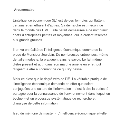
MOSAÏQUES (de corps et d’âmes) I
Voyage gastronomique en littérature
On manage comme on nage
Les 100 premiers jours d'un(e) dircom
MOSAÏQUES (de corps et d’âmes) II
À bicyclette
Argumentaire
MOSAÏQUES (de corps et d’âmes) III
Le Crépuscule des Bureaucrates
Zone Franche
La vie secrète des appels d'offres
Les lacets d'une vie
Entreprise & Bien Commun
Les radeaux de feu
L’intelligence économique (IE) est de ces formules qui flattent
Halte à Hippocrate
certains et en effraient d’autres. Sa démarche est méconnue
Profession Salaud
dans le monde des PME : elle paraît démesurée à de nombreux
Histoire de Saint-Pierre-du-Bosguérard
chefs d’entreprises petites et moyennes, qui la croient réservée
2017 Le réveil citoyen
aux grands groupes.
Pour en finir avec le conflit des sexes
Dessine-moi un désert
Il en va en réalité de l’intelligence économique comme de la
prose de Monsieur Jourdain. De nombreuses entreprises, même
de taille modeste, la pratiquent sans le savoir. Le fait même
d’être présent et actif dans son marché amène en effet tout
dirigeant à être au courant de ce qui s’y passe.
Mais ce n’est que le degré zéro de l’IE. La véritable pratique de
l’intelligence économique demande en effet que soient
conjuguées une culture de l’information – c’est-à-dire la curiosité
partagée pour la connaissance de l’environnement dans lequel on
évolue – et un processus systématique de recherche et
d’analyse de cette information.
Issu du mémoire de master « L’intelligence économique a-t-elle