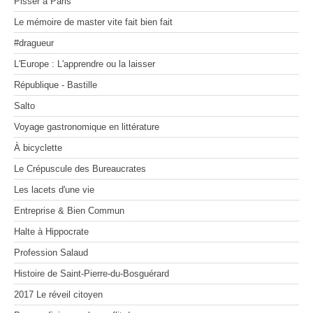
Pisser à Paris
MOSAÏQUES (de corps et d’âmes) I
Voyage gastronomique en littérature
On manage comme on nage
Les 100 premiers jours d'un(e) dircom
MOSAÏQUES (de corps et d’âmes) II
À bicyclette
Le mémoire de master vite fait bien fait
MOSAÏQUES (de corps et d’âmes) III
Le Crépuscule des Bureaucrates
Zone Franche
La vie secrète des appels d'offres
Les lacets d'une vie
#dragueur
Entreprise & Bien Commun
Les radeaux de feu
L'Europe : L'apprendre ou la laisser
Halte à Hippocrate
Profession Salaud
République - Bastille
Histoire de Saint-Pierre-du-Bosguérard
Salto
2017 Le réveil citoyen
Pour en finir avec le conflit des sexes
Voyage gastronomique en littérature
Dessine-moi un désert
À bicyclette
Le Crépuscule des Bureaucrates
Les lacets d'une vie
Entreprise & Bien Commun
Halte à Hippocrate
Profession Salaud
Histoire de Saint-Pierre-du-Bosguérard
2017 Le réveil citoyen