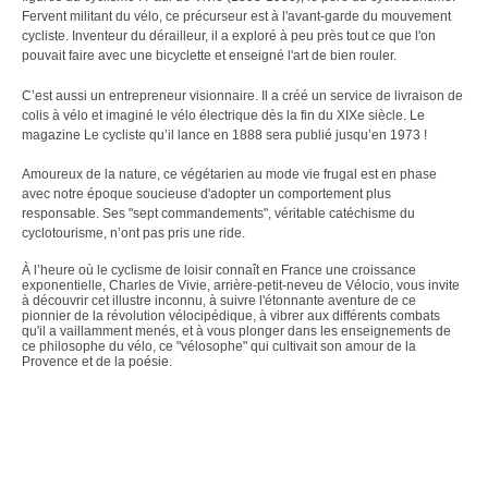
Fervent militant du vélo, ce précurseur est à l'avant-garde du mouvement
cycliste. Inventeur du dérailleur, il a exploré à peu près tout ce que l'on
pouvait faire avec une bicyclette et enseigné l'art de bien rouler.
C’est aussi un entrepreneur visionnaire. Il a créé un service de livraison de
colis à vélo et imaginé le vélo électrique dès la fin du XIXe siècle. Le
magazine Le cycliste qu’il lance en 1888 sera publié jusqu’en 1973 !
Amoureux de la nature, ce végétarien au mode vie frugal est en phase
avec notre époque soucieuse d'adopter un comportement plus
responsable. Ses "sept commandements", véritable catéchisme du
cyclotourisme, n’ont pas pris une ride.
À l’heure où le cyclisme de loisir connaît en France une croissance
exponentielle, Charles de Vivie, arrière-petit-neveu de Vélocio, vous invite
à découvrir cet illustre inconnu, à suivre l'étonnante aventure de ce
pionnier de la révolution vélocipédique, à vibrer aux différents combats
qu'il a vaillamment menés, et à vous plonger dans les enseignements de
ce philosophe du vélo, ce "vélosophe" qui cultivait son amour de la
Provence et de la poésie.