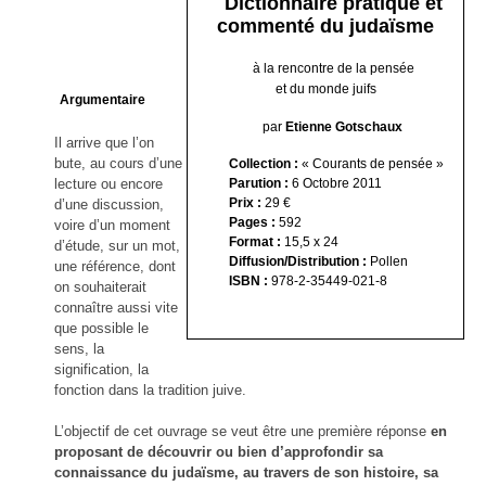
Dictionnaire pratique et
MOSAÏQUES (de corps et d’âmes) I
Voyage gastronomique en littérature
On manage comme on nage
Les 100 premiers jours d'un(e) dircom
MOSAÏQUES (de corps et d’âmes) II
À bicyclette
commenté du judaïsme
MOSAÏQUES (de corps et d’âmes) III
Le Crépuscule des Bureaucrates
Zone Franche
La vie secrète des appels d'offres
Les lacets d'une vie
à la rencontre de la pensée
Entreprise & Bien Commun
Les radeaux de feu
et du monde juifs
Argumentaire
Halte à Hippocrate
Profession Salaud
par
Etienne Gotschaux
Il arrive que l’on
Histoire de Saint-Pierre-du-Bosguérard
bute, au cours d’une
Collection :
« Courants de pensée »
2017 Le réveil citoyen
Parution :
6 Octobre 2011
lecture ou encore
Pour en finir avec le conflit des sexes
Prix :
29 €
d’une discussion,
Dessine-moi un désert
Pages :
592
voire d’un moment
Format :
15,5 x 24
d’étude, sur un mot,
Diffusion/Distribution :
Pollen
une référence, dont
ISBN :
978-2-35449-021-8
on souhaiterait
connaître aussi vite
que possible le
sens, la
signification, la
fonction dans la tradition juive.
L’objectif de cet ouvrage se veut être une première réponse
en
proposant de découvrir ou bien d’approfondir sa
connaissance du judaïsme, au travers de son histoire, sa