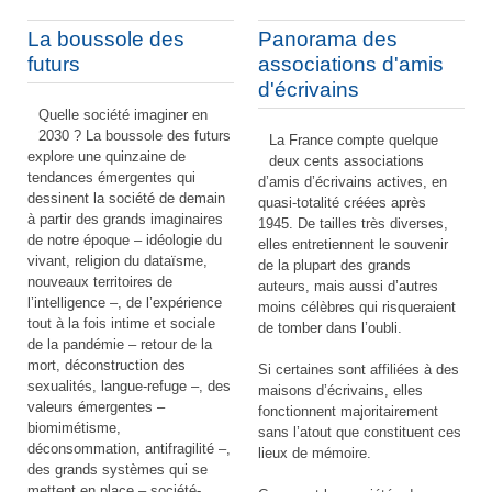
La boussole des
Panorama des
futurs
associations d'amis
d'écrivains
Quelle société imaginer en
2030 ? La boussole des futurs
La France compte quelque
explore une quinzaine de
deux cents associations
tendances émergentes qui
d’amis d’écrivains actives, en
dessinent la société de demain
quasi-totalité créées après
à partir des grands imaginaires
1945. De tailles très diverses,
de notre époque – idéologie du
elles entretiennent le souvenir
vivant, religion du dataïsme,
de la plupart des grands
nouveaux territoires de
auteurs, mais aussi d’autres
l’intelligence –, de l’expérience
moins célèbres qui risqueraient
tout à la fois intime et sociale
de tomber dans l’oubli.
de la pandémie – retour de la
mort, déconstruction des
Si certaines sont affiliées à des
sexualités, langue-refuge –, des
maisons d’écrivains, elles
valeurs émergentes –
fonctionnent majoritairement
biomimétisme,
sans l’atout que constituent ces
déconsommation, antifragilité –,
lieux de mémoire.
des grands systèmes qui se
mettent en place – société-