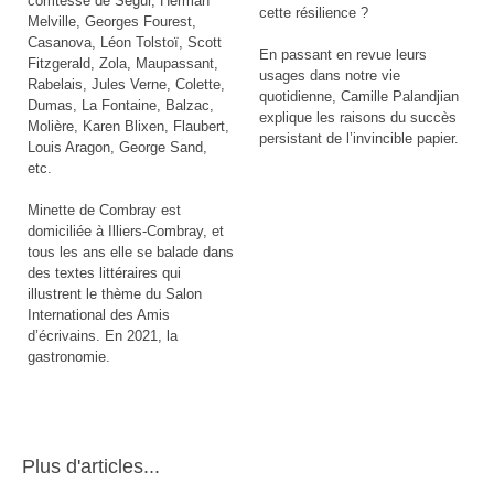
comtesse de Ségur, Herman
cette résilience ?
Melville, Georges Fourest,
Casanova, Léon Tolstoï, Scott
En passant en revue leurs
Fitzgerald, Zola, Maupassant,
usages dans notre vie
Rabelais, Jules Verne, Colette,
quotidienne, Camille Palandjian
Dumas, La Fontaine, Balzac,
explique les raisons du succès
Molière, Karen Blixen, Flaubert,
persistant de l’invincible papier.
Louis Aragon, George Sand,
etc.
Minette de Combray est
domiciliée à Illiers-Combray, et
tous les ans elle se balade dans
des textes littéraires qui
illustrent le thème du Salon
International des Amis
d’écrivains. En 2021, la
gastronomie.
Plus d'articles...