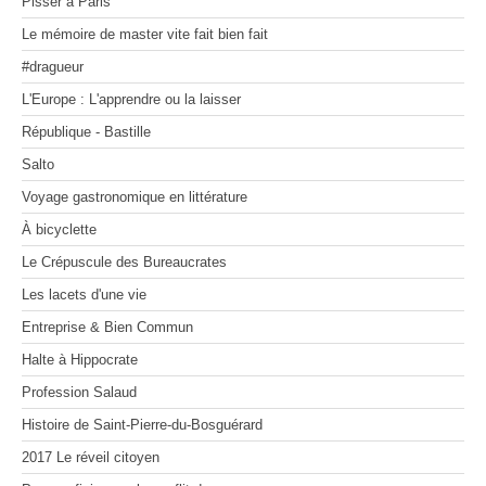
Pisser à Paris
MOSAÏQUES (de corps et d’âmes) I
Voyage gastronomique en littérature
On manage comme on nage
Les 100 premiers jours d'un(e) dircom
MOSAÏQUES (de corps et d’âmes) II
À bicyclette
Le mémoire de master vite fait bien fait
MOSAÏQUES (de corps et d’âmes) III
Le Crépuscule des Bureaucrates
Zone Franche
La vie secrète des appels d'offres
Les lacets d'une vie
#dragueur
Entreprise & Bien Commun
Les radeaux de feu
L'Europe : L'apprendre ou la laisser
Halte à Hippocrate
Profession Salaud
République - Bastille
Histoire de Saint-Pierre-du-Bosguérard
Salto
2017 Le réveil citoyen
Pour en finir avec le conflit des sexes
Voyage gastronomique en littérature
Dessine-moi un désert
À bicyclette
Le Crépuscule des Bureaucrates
Les lacets d'une vie
Entreprise & Bien Commun
Halte à Hippocrate
Profession Salaud
Histoire de Saint-Pierre-du-Bosguérard
2017 Le réveil citoyen