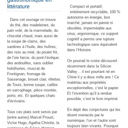
littérature
Compact et portatif,
entièrement recyclable, 100 %
autonome en énergie, bon
Dans cet ouvrage on trouve
marché, jamais en panne ni
du thé, des madeleines, du
obsolète, imperméable aux
pain volé, de la marmelade, du
virus, ergonomique, ce support
chocolat chaud, mais aussi de
cognitif a permis une rupture
la soupe de clams, des
technologique sans équivalent
sardines à l’huile, des huîtres,
dans l’Histoire.
des noix au miel, du poulet frit,
de l’oie farcie, du pont-l’évêque,
On pourrait le croire découvert
des andouilles, sans oublier
récemment dans la Silicon
holothuries, muscat de
Valley… il est pourtant né en
Frontignan, fromage de
Chine il y a deux mille ans ! Ce
Sassenage, brouet clair, rillettes
matériau aux propriétés
de Tours, bonne soupe, cailles
exceptionnelles, c’est le papier.
en sarcophage, pièce montée,
Et l’invention qu’il a rendue
porto, etc. Et quelques chats
possible, c’est le livre imprimé.
d’écrivains.
En dépit des conjectures qui les
Tous ces plats sont servis par
disent menacés par le
(entre autres) Marcel Proust,
numérique, l’un et l’autre sont
Victor Hugo, Agatha Christie, la
toujours bien vivants. Pourquoi