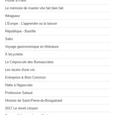
Pisser à Paris
MOSAÏQUES (de corps et d’âmes) I
Voyage gastronomique en littérature
On manage comme on nage
Les 100 premiers jours d'un(e) dircom
MOSAÏQUES (de corps et d’âmes) II
À bicyclette
Le mémoire de master vite fait bien fait
MOSAÏQUES (de corps et d’âmes) III
Le Crépuscule des Bureaucrates
Zone Franche
La vie secrète des appels d'offres
Les lacets d'une vie
#dragueur
Entreprise & Bien Commun
Les radeaux de feu
L'Europe : L'apprendre ou la laisser
Halte à Hippocrate
Profession Salaud
République - Bastille
Histoire de Saint-Pierre-du-Bosguérard
Salto
2017 Le réveil citoyen
Pour en finir avec le conflit des sexes
Voyage gastronomique en littérature
Dessine-moi un désert
À bicyclette
Le Crépuscule des Bureaucrates
Les lacets d'une vie
Entreprise & Bien Commun
Halte à Hippocrate
Profession Salaud
Histoire de Saint-Pierre-du-Bosguérard
2017 Le réveil citoyen