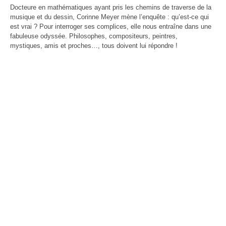
MOSAÏQUES (de corps et d’âmes) I
Voyage gastronomique en littérature
On manage comme on nage
Docteure en mathématiques ayant pris les chemins de traverse de la
Les 100 premiers jours d'un(e) dircom
MOSAÏQUES (de corps et d’âmes) II
À bicyclette
musique et du dessin, Corinne Meyer mène l’enquête : qu’est-ce qui
MOSAÏQUES (de corps et d’âmes) III
Le Crépuscule des Bureaucrates
Zone Franche
est vrai ? Pour interroger ses complices, elle nous entraîne dans une
La vie secrète des appels d'offres
Les lacets d'une vie
fabuleuse odyssée. Philosophes, compositeurs, peintres,
Entreprise & Bien Commun
Les radeaux de feu
mystiques, amis et proches…, tous doivent lui répondre !
Halte à Hippocrate
Profession Salaud
Histoire de Saint-Pierre-du-Bosguérard
2017 Le réveil citoyen
Pour en finir avec le conflit des sexes
Dessine-moi un désert